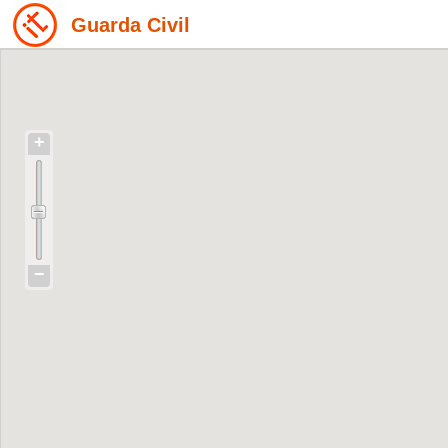
Guarda Civil
+
−