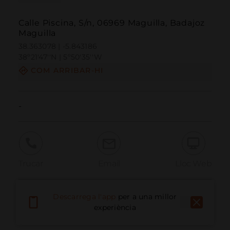
Calle Piscina, S/n, 06969 Maguilla, Badajoz
Maguilla
38.363078 | -5.843186
38º21'47''N | 5º50'35''W
COM ARRIBAR-HI
-
Trucar
Email
Lloc Web
Descarrega l'app
per a una millor
Informar problema
experiència