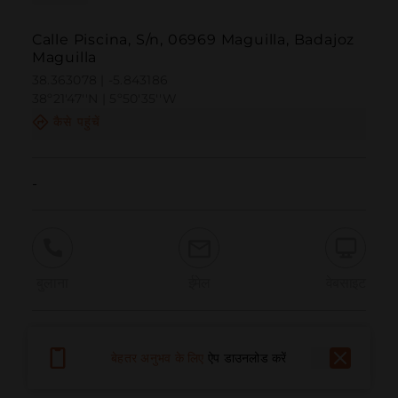
Calle Piscina, S/n, 06969 Maguilla, Badajoz
Maguilla
38.363078 | -5.843186
38º21'47''N | 5º50'35''W
कैसे पहुंचें
-
बुलाना
ईमेल
वेबसाइट
समस्या की सूचना दें
बेहतर अनुभव के लिए
ऐप डाउनलोड करें