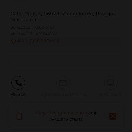
Calle Real, 3, 06928 Malcocinado, Badajoz
Malcocinado
38.122252 | -5.690491
38º7'20''N | 5º41'25''W
КАК ДОБРАТЬСЯ
-
Вызов
Электронная почта
Веб-сайт
Скачайте приложение
для
Сообщить о проблеме
лучшего опыта