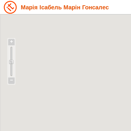
Марія Ісабель Марін Гонсалес
+
−