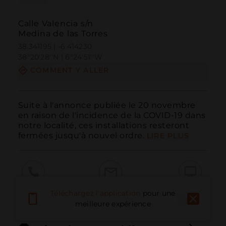
Calle Valencia s/n
Medina de las Torres
38.341195 | -6.414230
38º20'28''N | 6º24'51''W
COMMENT Y ALLER
Suite à l'annonce publiée le 20 novembre 
en raison de l'incidence de la COVID-19 dans 
notre localité, ces installations resteront 
fermées jusqu'à nouvel ordre.
LIRE PLUS
Appeler
E-mail
Site Web
Téléchargez l'application
pour une
meilleure expérience