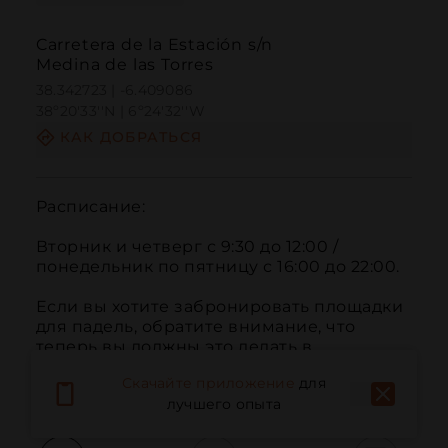
Carretera de la Estación s/n
Medina de las Torres
38.342723 | -6.409086
38º20'33''N | 6º24'32''W
КАК ДОБРАТЬСЯ
Расписание:

Вторник и четверг с 9:30 до 12:00 / 
понедельник по пятницу с 16:00 до 22:00.

Если вы хотите забронировать площадки 
для падель, обратите внимание, что 
теперь вы должны это делать в 
Муниципальном спортзале с 17:00 до 
Скачайте приложение
для
21:00.
лучшего опыта