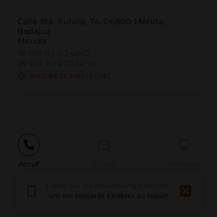
Calle Sta. Eulalia, 74, 06800 Mérida,
Badajoz
Mérida
38.917841 | -6.342922
38º55'4''N | 6º20'34''W
WEGBESCHREIBUNG
-
Anruf
E-Mail
Website
Laden Sie die Anwendung herunter,
um ein besseres Erlebnis zu haben
Problem melden