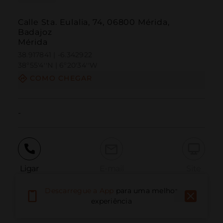
Calle Sta. Eulalia, 74, 06800 Mérida,
Badajoz
Mérida
38.917841 | -6.342922
38º55'4''N | 6º20'34''W
COMO CHEGAR
-
Ligar
E-mail
Site
Descarregue a App
para uma melhor
experiência
Relatar problema