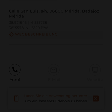
Calle San Luis, s/n, 06800 Mérida, Badajoz
Mérida
38.921846 | -6.333738
38º55'18''N | 6º20'1''W
WEGBESCHREIBUNG
-
Anruf
E-Mail
Website
Laden Sie die Anwendung herunter,
Problem melden
um ein besseres Erlebnis zu haben