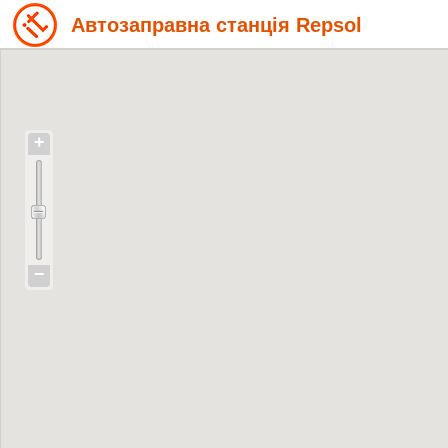
Автозаправна станція Repsol
+
−