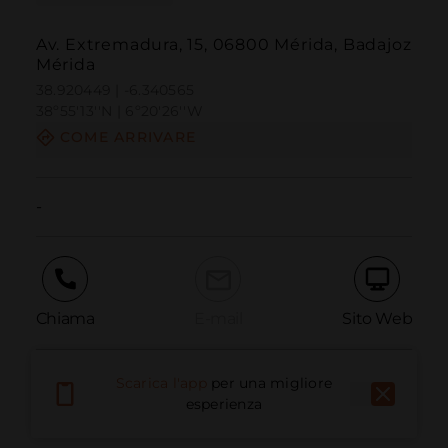
Av. Extremadura, 15, 06800 Mérida, Badajoz
Mérida
38.920449 | -6.340565
38º55'13''N | 6º20'26''W
COME ARRIVARE
-
Chiama
E-mail
Sito Web
Scarica l'app
per una migliore
Segnala problema
esperienza