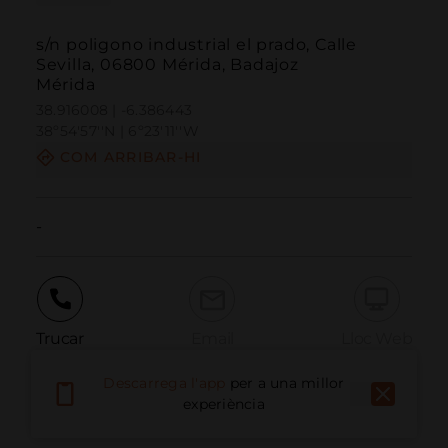
s/n poligono industrial el prado, Calle
Sevilla, 06800 Mérida, Badajoz
Mérida
38.916008 | -6.386443
38º54'57''N | 6º23'11''W
COM ARRIBAR-HI
-
Trucar
Email
Lloc Web
Descarrega l'app
per a una millor
experiència
Informar problema