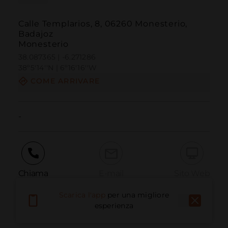
Calle Templarios, 8, 06260 Monesterio,
Badajoz
Monesterio
38.087365 | -6.271286
38º5'14''N | 6º16'16''W
COME ARRIVARE
-
Chiama
E-mail
Sito Web
Scarica l'app
per una migliore
esperienza
Segnala problema