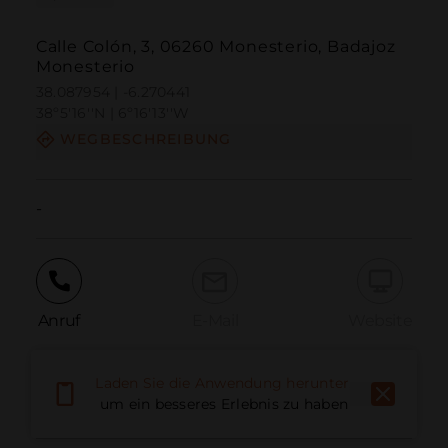
Calle Colón, 3, 06260 Monesterio, Badajoz
Monesterio
38.087954 | -6.270441
38º5'16''N | 6º16'13''W
WEGBESCHREIBUNG
-
Anruf
E-Mail
Website
Laden Sie die Anwendung herunter,
Problem melden
um ein besseres Erlebnis zu haben