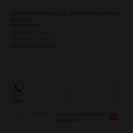
Calle Martín Álvarez, 4, 06291 Montemolín,
Badajoz
Montemolín
38.155051 | -6.214350
38º9'18''N | 6º12'51''W
COMO CHEGAR
-
Ligar
E-mail
Site
Descarregue a App
para uma melhor
experiência
Relatar problema