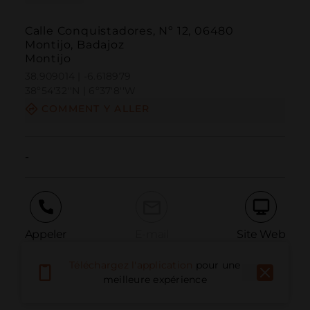
Calle Conquistadores, Nº 12, 06480
Montijo, Badajoz
Montijo
38.909014 | -6.618979
38º54'32''N | 6º37'8''W
COMMENT Y ALLER
-
Appeler
E-mail
Site Web
Téléchargez l'application
pour une
meilleure expérience
Signaler un problème