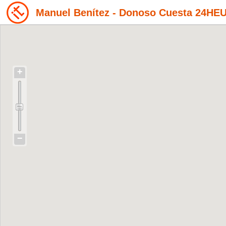
Manuel Benítez - Donoso Cuesta 24HE
+
−