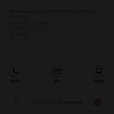
Plaza España, 1, 06480 Montijo, Badajoz
Montijo
38.908306 | -6.616866
38º54'29''N | 6º37'0''W
कैसे पहुंचें
-
बुलाना
ईमेल
वेबसाइट
समस्या की सूचना दें
बेहतर अनुभव के लिए
ऐप डाउनलोड करें