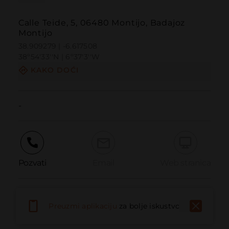
Calle Teide, 5, 06480 Montijo, Badajoz
Montijo
38.909279 | -6.617508
38º54'33''N | 6º37'3''W
KAKO DOĆI
-
Pozvati
Email
Web stranica
Prijaviti problem
Preuzmi aplikaciju
za bolje iskustvo