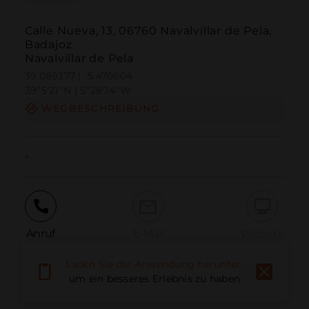
Calle Nueva, 13, 06760 Navalvillar de Pela,
Badajoz
Navalvillar de Pela
39.089377 | -5.470604
39º5'21''N | 5º28'14''W
WEGBESCHREIBUNG
-
Anruf
E-Mail
Website
Laden Sie die Anwendung herunter,
um ein besseres Erlebnis zu haben
Problem melden