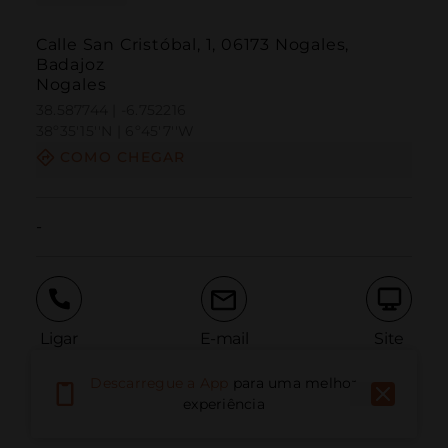
Calle San Cristóbal, 1, 06173 Nogales,
Badajoz
Nogales
38.587744 | -6.752216
38º35'15''N | 6º45'7''W
COMO CHEGAR
-
Ligar
E-mail
Site
Descarregue a App
para uma melhor
experiência
Relatar problema