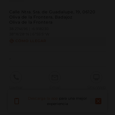
Calle Ntra. Sra. de Guadalupe, 19, 06120
Oliva de la Frontera, Badajoz
Oliva de la Frontera
38.274696 | -6.918230
38º16'28''N | 6º55'5''W
CÓMO LLEGAR
-
Llamar
Email
Sitio Web
Descarga la app
para una mejor
experiencia
Informar problema