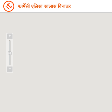
फार्मेसी एलिसा सालास विनाडर
+
−