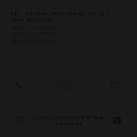
Ctra. Palomas, 06475 Alange, Badajoz
Oliva de Mérida
38.792771 | -6.126196
38º47'33''N | 6º7'34''W
CÓMO LLEGAR
-
Llamar
Email
Sitio Web
Descarga la app
para una mejor
Informar problema
experiencia