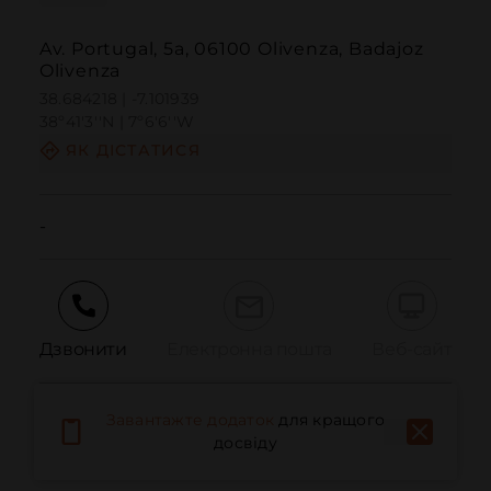
Av. Portugal, 5a, 06100 Olivenza, Badajoz
Olivenza
38.684218 | -7.101939
38º41'3''N | 7º6'6''W
ЯК ДІСТАТИСЯ
-
Дзвонити
Електронна пошта
Веб-сайт
Завантажте додаток
для кращого
Повідомити про проблему
досвіду