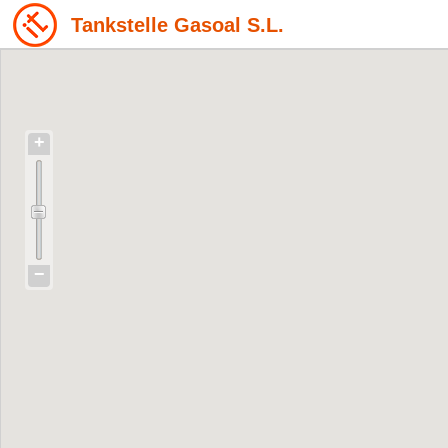
Tankstelle Gasoal S.L.
+
−