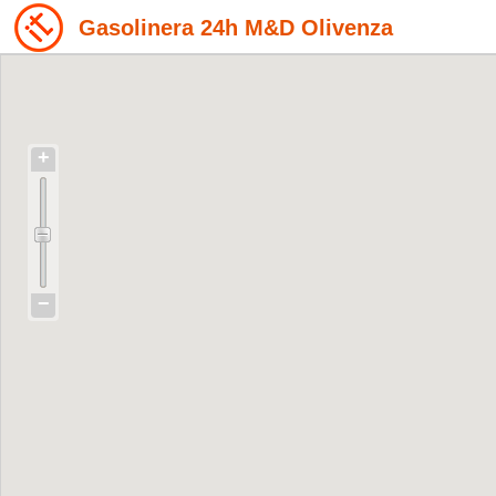
Gasolinera 24h M&D Olivenza
+
−