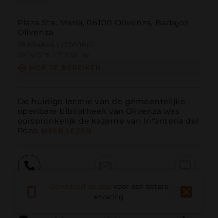
Plaza Sta. María, 06100 Olivenza, Badajoz
Olivenza
38.684846 | -7.099602
38º41'5''N | 7º5'58''W
HOE TE BEREIKEN
De huidige locatie van de gemeentelijke 
openbare bibliotheek van Olivenza was 
oorspronkelijk de kazerne van Infantería del 
Pozo.
MEER LEZEN
Bellen
E-mail
Website
Download de app
voor een betere
ervaring