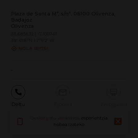
Plaza de Santa Mª, s/nº, 06100 Olivenza,
Badajoz
Olivenza
38.685632 | -7.100747
38º41'8''N | 7º6'2''W
NOLA IRITSI
-
Deitu
E-posta
Webgunea
Deskargatu aplikazioa
esperientzia
hobea izateko
Eman arazoa