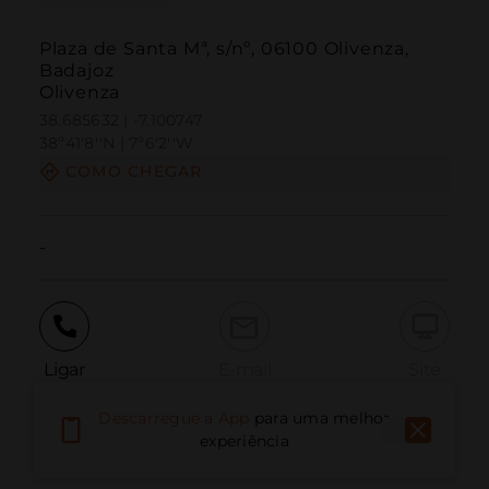
Plaza de Santa Mª, s/nº, 06100 Olivenza,
Badajoz
Olivenza
38.685632 | -7.100747
38º41'8''N | 7º6'2''W
COMO CHEGAR
-
Ligar
E-mail
Site
Descarregue a App
para uma melhor
experiência
Relatar problema