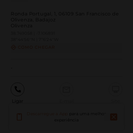
Ronda Portugal, 1, 06109 San Francisco de
Olivenza, Badajoz
Olivenza
38.749058 | -7.106891
38º44'56''N | 7º6'24''W
COMO CHEGAR
-
Ligar
E-mail
Site
Descarregue a App
para uma melhor
experiência
Relatar problema