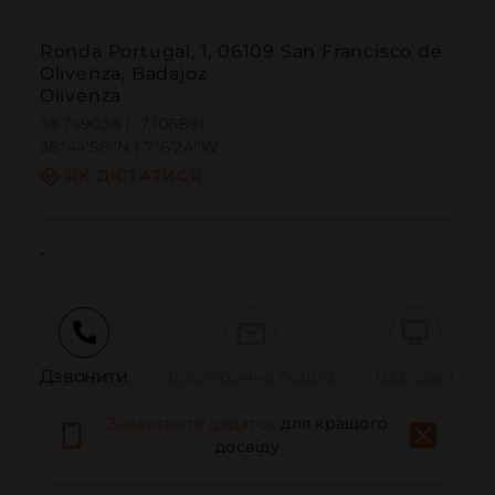
Ronda Portugal, 1, 06109 San Francisco de
Olivenza, Badajoz
Olivenza
38.749058 | -7.106891
38º44'56''N | 7º6'24''W
ЯК ДІСТАТИСЯ
-
Дзвонити
Електронна пошта
Веб-сайт
Завантажте додаток
для кращого
досвіду
Повідомити про проблему