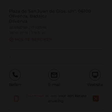
Plaza de San Juan de Dios, s/nº, 06100
Olivenza, Badajoz
Olivenza
38.688789 | -7.101596
38º41'19''N | 7º6'5''W
HOE TE BEREIKEN
-
Bellen
E-mail
Website
Download de app
voor een betere
ervaring
Probleem melden