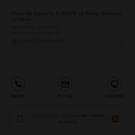
Plaza de España, 3, 06176 La Parra, Badajoz
La Parra
38.520689 | -6.624860
38º31'14''N | 6º37'29''W
HOE TE BEREIKEN
-
Bellen
E-mail
Website
Download de app
voor een betere
Probleem melden
ervaring