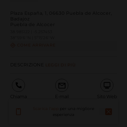
Plaza España, 1, 06630 Puebla de Alcocer,
Badajoz
Puebla de Alcocer
38.985122 | -5.257453
38º59'6''N | 5º15'26''W
COME ARRIVARE
DESCRIZIONE
LEGGI DI PIÙ
Chiama
E-mail
Sito Web
Scarica l'app
per una migliore
esperienza
Segnala problema