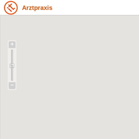
Arztpraxis
+
−