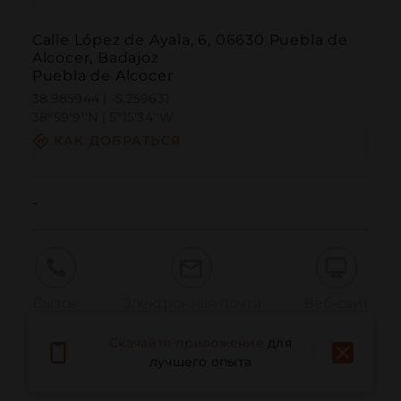
Calle López de Ayala, 6, 06630 Puebla de
Alcocer, Badajoz
Puebla de Alcocer
38.985944 | -5.259631
38º59'9''N | 5º15'34''W
КАК ДОБРАТЬСЯ
-
Вызов
Электронная почта
Веб-сайт
Скачайте приложение
для
лучшего опыта
Сообщить о проблеме