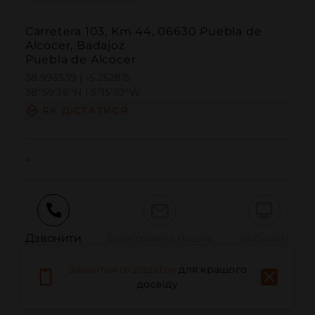
Carretera 103, Km 44, 06630 Puebla de
Alcocer, Badajoz
Puebla de Alcocer
38.993539 | -5.252815
38º59'36''N | 5º15'10''W
ЯК ДІСТАТИСЯ
-
Дзвонити
Електронна пошта
Веб-сайт
Завантажте додаток
для кращого
досвіду
Повідомити про проблему