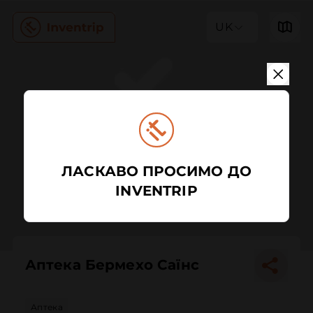
UK
ЛАСКАВО ПРОСИМО ДО
INVENTRIP
Аптека Бермехо Саїнс
Аптека