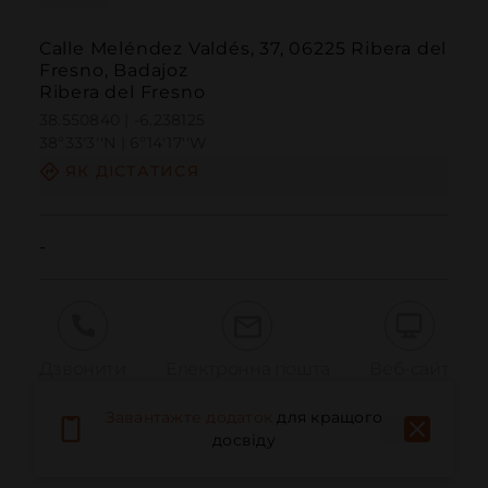
Calle Meléndez Valdés, 37, 06225 Ribera del
Fresno, Badajoz
Ribera del Fresno
38.550840 | -6.238125
38º33'3''N | 6º14'17''W
ЯК ДІСТАТИСЯ
-
Дзвонити
Електронна пошта
Веб-сайт
Завантажте додаток
для кращого
досвіду
Повідомити про проблему