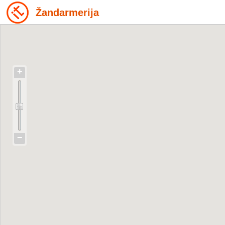
Žandarmerija
+
−