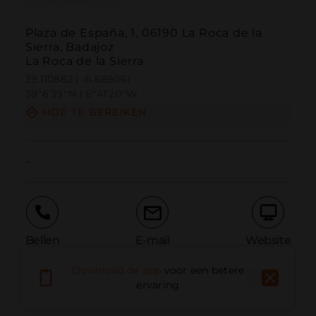
Plaza de España, 1, 06190 La Roca de la
Sierra, Badajoz
La Roca de la Sierra
39.110882 | -6.689061
39º6'39''N | 6º41'20''W
HOE TE BEREIKEN
-
Bellen
E-mail
Website
Download de app
voor een betere
ervaring
Probleem melden