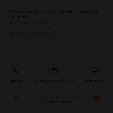
Plaza España, 1, 06174 Salvaleón, Badajoz
Salvaleón
38.509984 | -6.786215
38º30'35''N | 6º47'10''W
КАК ДОБРАТЬСЯ
-
Вызов
Электронная почта
Веб-сайт
Скачайте приложение
для
Сообщить о проблеме
лучшего опыта