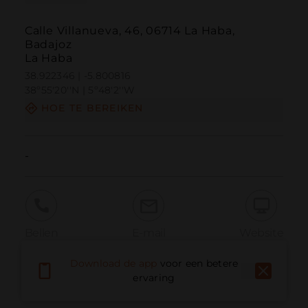
Calle Villanueva, 46, 06714 La Haba,
Badajoz
La Haba
38.922346 | -5.800816
38º55'20''N | 5º48'2''W
HOE TE BEREIKEN
-
Bellen
E-mail
Website
Download de app
voor een betere
ervaring
Probleem melden