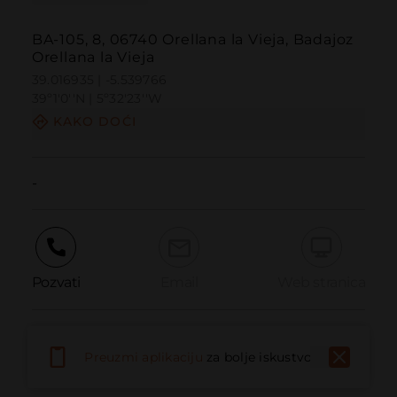
BA-105, 8, 06740 Orellana la Vieja, Badajoz
Orellana la Vieja
39.016935 | -5.539766
39º1'0''N | 5º32'23''W
KAKO DOĆI
-
Pozvati
Email
Web stranica
Prijaviti problem
Preuzmi aplikaciju
za bolje iskustvo