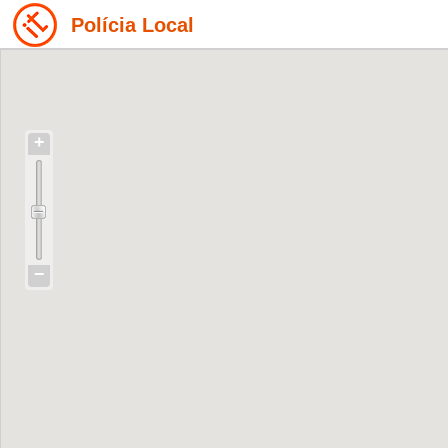
Polícia Local
+
−