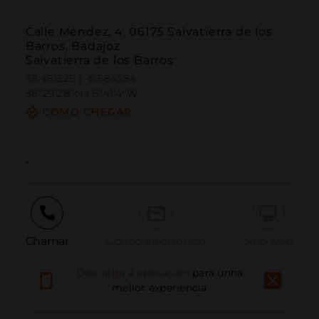
Calle Méndez, 4, 06175 Salvatierra de los
Barros, Badajoz
Salvatierra de los Barros
38.491326 | -6.684584
38º29'28''N | 6º41'4''W
COMO CHEGAR
-
Chamar
Correo electrónico
Sitio web
Descarga a aplicación
para unha
mellor experiencia
Informar dun problema