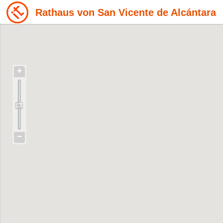
Rathaus von San Vicente de Alcántara
+
−