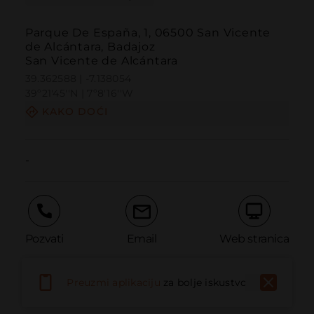
Parque De España, 1, 06500 San Vicente
de Alcántara, Badajoz
San Vicente de Alcántara
39.362588 | -7.138054
39º21'45''N | 7º8'16''W
KAKO DOĆI
-
Pozvati
Email
Web stranica
Preuzmi aplikaciju
za bolje iskustvo
Prijaviti problem