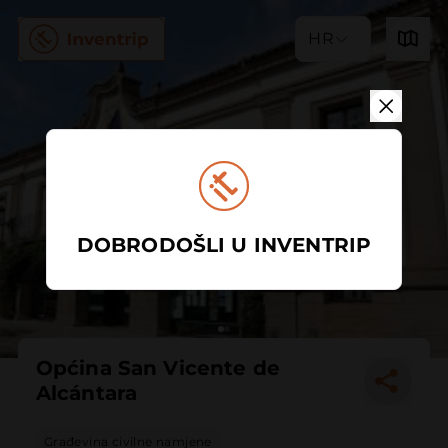
HR
DOBRODOŠLI U INVENTRIP
Općina San Vicente de
Alcántara
Građevina civilne namjene