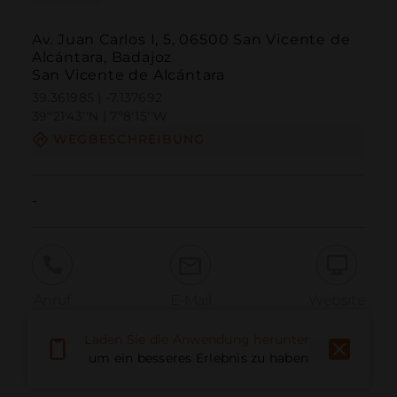
Av. Juan Carlos I, 5, 06500 San Vicente de
Alcántara, Badajoz
San Vicente de Alcántara
39.361985 | -7.137692
39º21'43''N | 7º8'15''W
WEGBESCHREIBUNG
-
Anruf
E-Mail
Website
Laden Sie die Anwendung herunter,
um ein besseres Erlebnis zu haben
Problem melden